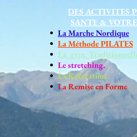
DES ACTIVITES 
SANTE & VOTRE
La Marche Nordique
La Méthode PILATES
La gym. Traditionnell
Le stretching.
La Relaxation
La Remise en Forme