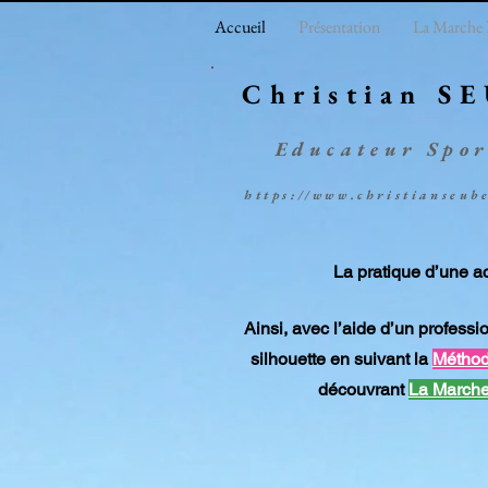
Accueil
Présentation
La Marche
Christian S
Educateur Spor
https://www.christianseub
La pratique d’une ac
Ainsi, avec l’aide d’un professio
silhouette en suivant la
Métho
découvrant
La Marche