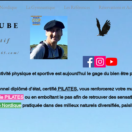
 Nordique
La Gymnastique
Les Références
Réservations et Ach
EUBE
tif
e65.com/
tivité physique et sportive est aujourd'hui le gage du bien être
nnel diplômé d’état, certifié
PILATES
, vous renforcerez votre mu
de PILATES
ou en
emboîtant
le pas afin de retrouver des sens
 Nordique
pratiquée dans des milieux naturels diversifiés, paisi
BIENVENUE