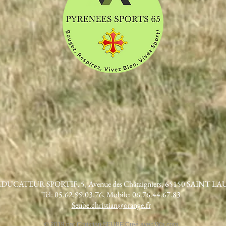
/ EDUCATEUR SPORTIF, 5, Avenue des Châtaigniers, 65150 SAINT 
Tel: 05.62.99.03.76, Mobile: 06.76.44.67.83
Seube.christian@orange.fr
© 2019 par Christian SEUBE Créé avec
Wix.com