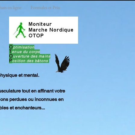
ats en ligne
Formules et Prix
O
ptimisation
T
enue du corps
O
uverture des mains
P
osition des bâtons
 physique et mental.
sculature tout en affinant votre
ations perdues ou inconnues en
bles et enchanteurs...