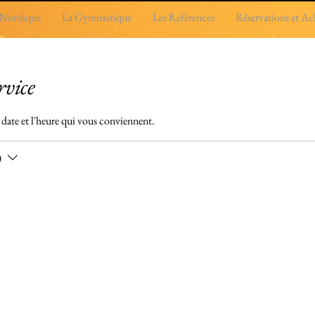
 Nordique
La Gymnastique
Les Références
Réservations et Ach
rvice
a date et l'heure qui vous conviennent.
)